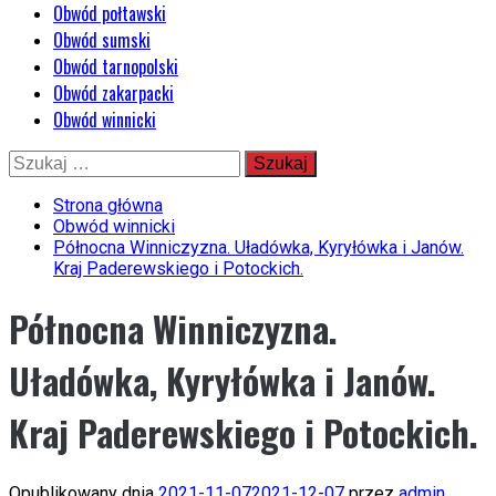
Obwód połtawski
Obwód sumski
Obwód tarnopolski
Obwód zakarpacki
Obwód winnicki
Przejdź
Szukaj:
do
treści
Strona główna
Obwód winnicki
Północna Winniczyzna. Uładówka, Kyryłówka i Janów.
Kraj Paderewskiego i Potockich.
Północna Winniczyzna.
Uładówka, Kyryłówka i Janów.
Kraj Paderewskiego i Potockich.
Opublikowany dnia
2021-11-07
2021-12-07
przez
admin