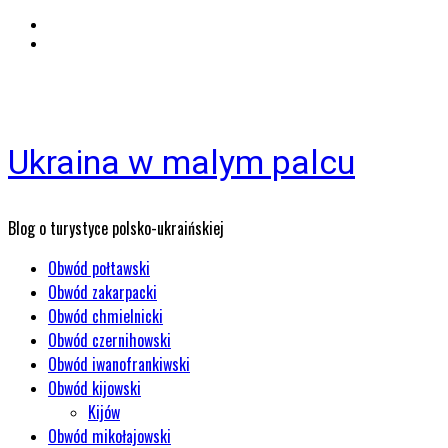
Ukraina w malym palcu
Blog o turystyce polsko-ukraińskiej
Menu
Obwód połtawski
główne
Obwód zakarpacki
Obwód chmielnicki
Obwód czernihowski
Obwód iwanofrankiwski
Obwód kijowski
Kijów
Obwód mikołajowski